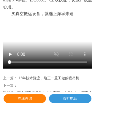
坠落?不存在。ISO9001、CE双认证，长城产线放
心用。
买真空搬运设备，就选上海孚来迪
上一篇：
15年技术沉淀，给三一重工做的吸吊机
下一篇：
我们是一家中国真空吊具专业生产商，今天与您分享客户
在线咨询
拨打电话
常问的5个问题
联系我们