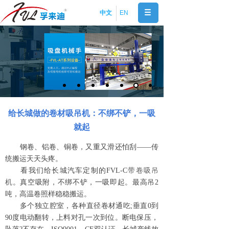
中文
EN
给长城做的卷材吸吊机：不绑不铲，一吸
就起
钢卷、铝卷、铜卷，又重又滑还怕刮——传
统搬运天天头疼。
看我们给长城汽车定制的FVL-C
带卷吸吊
机
。真空吸附，不绑不铲，一吸即起。最高吊2
吨，高温卷照样稳稳搬运。
多个独立腔室，各种直径卷材通吃;垂直0到
90度电动翻转，上料对孔一次到位。断电保压，